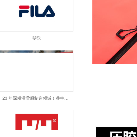
斐乐
23 年深耕滑雪服制造领域！睿牛制衣成欢乐雪域滑雪服 “优选搭档”