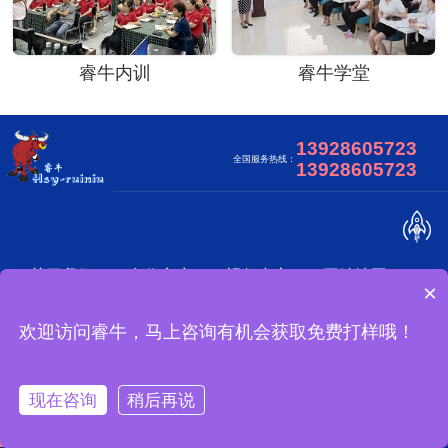
睿牛内训
睿牛学堂
13928605723
全国服务热线：
13928605723
关于我们
合作客户
视频中心
网站地图
×
怎么定制？
广东睿牛制衣有限公司 版权所有
欢迎访问睿牛，马上咨询有机会获取免费打样哦！
备案号：
冲锋衣可以做吗？
现在咨询
稍后再说
一键拨打
产品中心
案例中心
关于我们