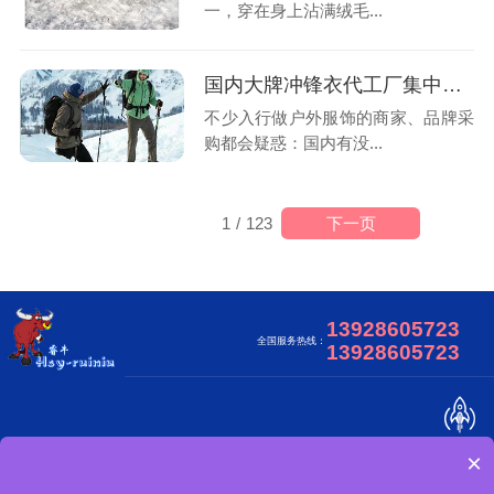
一，穿在身上沾满绒毛...
国内大牌冲锋衣代工厂集中在哪里?
不少入行做户外服饰的商家、品牌采
购都会疑惑：国内有没...
下一页
1
/
123
13928605723
全国服务热线：
13928605723
×
关于我们
合作客户
视频中心
网站地图