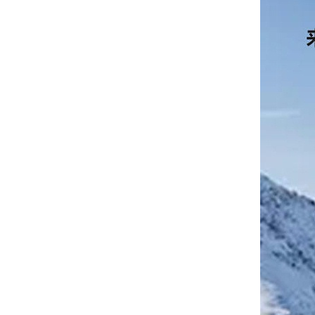
为什么羽绒服代工厂集中在南方
睿牛制衣携手OSC：羽绒服代工品质驱动的跨国合作