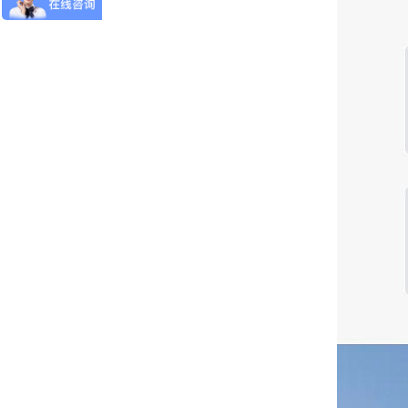
SWIX
斐乐
23 年深耕滑雪服制造领域！睿牛制衣成欢乐雪域滑雪服 “优选搭档”