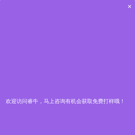
×
高端硬壳防水压胶冲锋衣贴牌代工
压胶冲锋衣,品牌冲锋衣定制
欢迎访问睿牛，马上咨询有机会获取免费打样哦！
最新资讯
更多
为什么羽绒服代工厂集中在南方
2025-12-26
滑雪服工厂一般在哪里?
2025-11-22