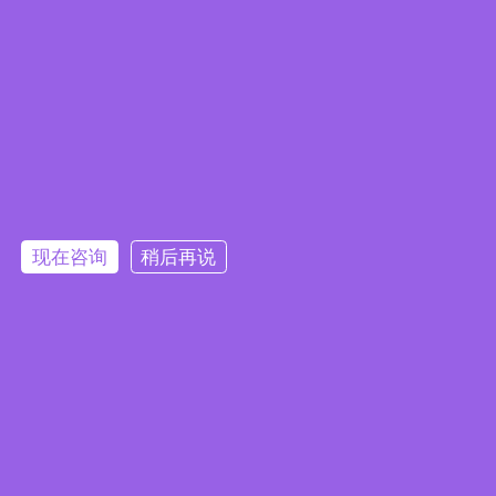
广东地区的冲锋衣厂家有哪些
2025-11-06
衣服上的RECCO怎么用?
2025-06-13
加工冲锋衣需要哪些设备和技术?
2025-11-25
羽绒服生产厂家告诉你羽绒服为什么会有钻绒？
2025-11-27
冲锋衣养护指南及洗护建议
2025-12-13
真空压缩袋可以长时间储存羽绒服吗?23年工厂专业解答
2026-01-27
现在咨询
稍后再说
13928605723
全国服务热线：
13928605723
关于我们
合作客户
视频中心
网站地图
广东睿牛制衣有限公司 版权所有