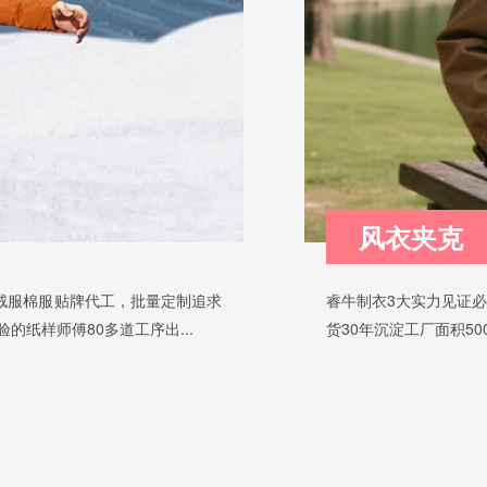
风衣夹克
绒服棉服贴牌代工，批量定制追求
睿牛制衣3大实力见证必
的纸样师傅80多道工序出...
货30年沉淀工厂面积50