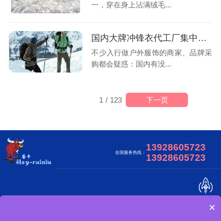
一，穿在身上沾满绒毛...
国内大牌冲锋衣代工厂集中在哪里?
不少入行做户外服饰的商家、品牌采
购都会疑惑：国内有没...
下一页
1
/
123
13928605723
全国服务热线：
13928605723
×
关于我们
合作客户
视频中心
网站地图
冲锋衣可以做吗？