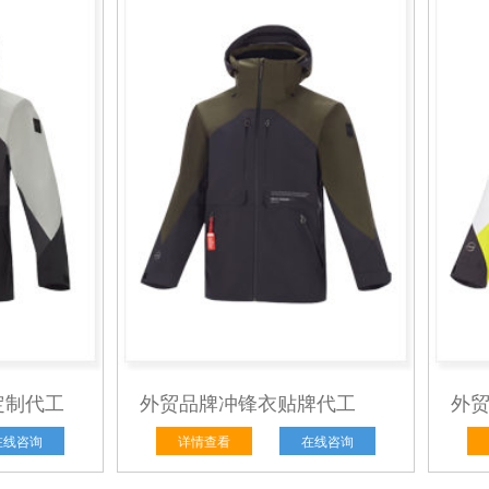
定制代工
外贸品牌冲锋衣贴牌代工
在线咨询
详情查看
在线咨询