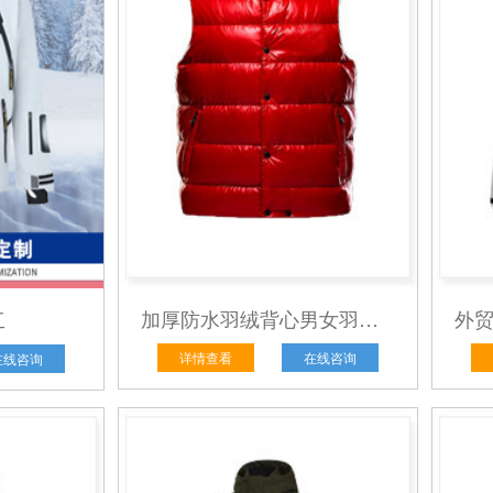
加厚防水羽绒背心男女羽绒马甲定制加工
外
工
详情查看
在线咨询
在线咨询