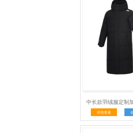
加工冲锋衣需要哪些设备和技术?
中长款羽绒服定制
详情查看