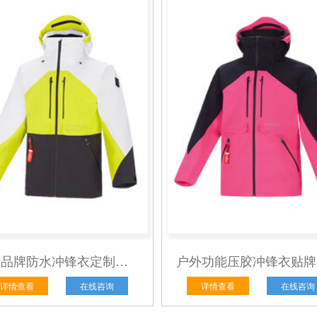
外贸品牌防水冲锋衣定制加工
详情查看
在线咨询
详情查看
在线咨询