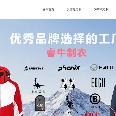
睿牛首页
滑雪服定制
冲锋衣定制