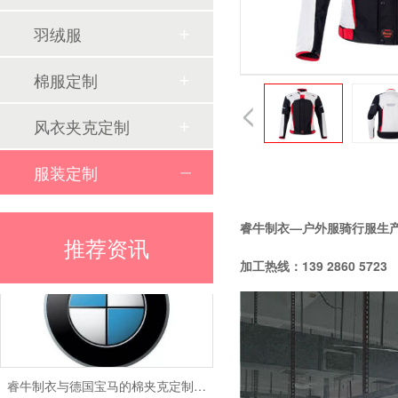
为什么羽绒服代工厂集中在南方
羽绒服
棉服定制
风衣夹克定制
服装定制
睿牛制衣携手OSC：羽绒服代工品质驱动的跨国合作
睿牛制衣—户外服骑行服生
推荐资讯
加工热线：139 2860 5723
睿牛制衣与德国宝马的棉夹克定制合作