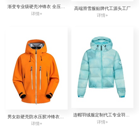
渐变专业级硬壳冲锋衣 全压胶防水防风滑雪外套定制代工
高端滑雪服贴牌代工源头工厂
详情+
详情+
连帽羽绒服定制代工专业羽绒服制造商
男女款硬壳防水压胶冲锋衣定制加工
详情+
详情+