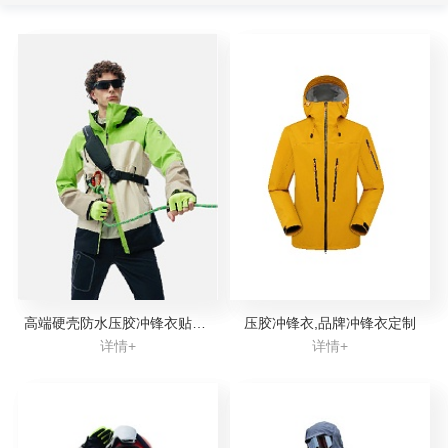
高端硬壳防水压胶冲锋衣贴牌代工
压胶冲锋衣,品牌冲锋衣定制
详情+
详情+