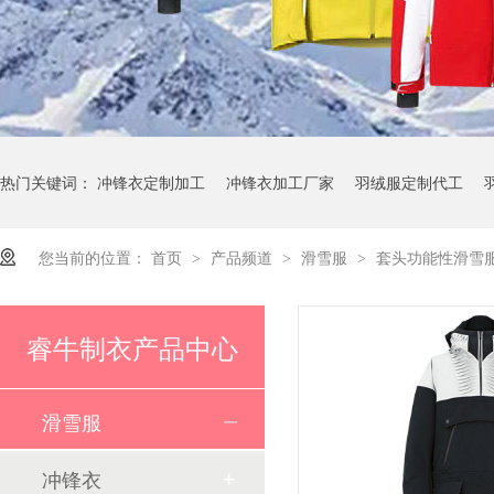
热门关键词：
冲锋衣定制加工
冲锋衣加工厂家
羽绒服定制代工
23 年深耕滑雪服制造领域！睿牛制衣成欢乐雪域滑雪服 “优选搭档”
您当前的位置：
首页
产品频道
滑雪服
套头功能性滑雪
>
>
>
睿牛制衣产品中心
滑雪服
为什么羽绒服代工厂集中在南方
冲锋衣