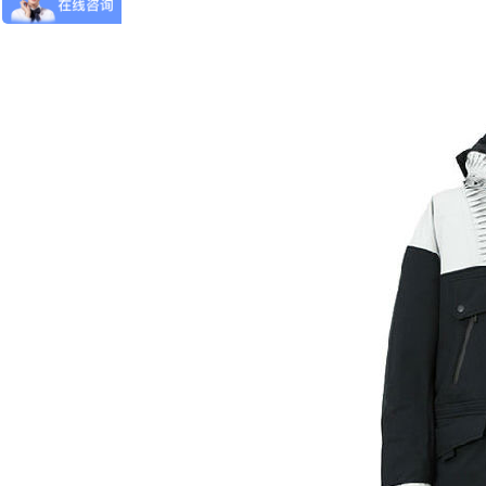
斐乐
23 年深耕滑雪服制造领域！睿牛制衣成欢乐雪域滑雪服 “优选搭档”