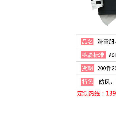
为什么羽绒服代工厂集中在南方
睿牛制衣携手OSC：羽绒服代工品质驱动的跨国合作