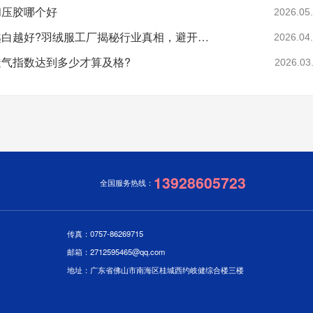
和压胶哪个好
2026.05
羽绒是不是越白越好?羽绒服工厂揭秘行业真相，避开漂白绒陷阱
2026.04
气指数达到多少才算及格?
2026.03
13928605723
全国服务热线：
传真：0757-86269715
邮箱：2712595465@qq.com
地址：广东省佛山市南海区桂城西约岐健综合楼三楼