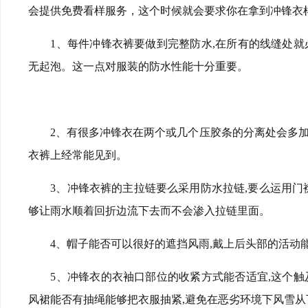
会提供免费看样服务，这个时候就会要求你在拿到冲锋衣
1、每件冲锋衣裤要做到完整防水,在所有的线缝处
无起泡。这一点对服装的防水性能十分重要。
2、有很多冲锋衣在两个或几个压胶条的分离处会多
衣裤上经常能见到。
3、冲锋衣裤的主拉链要么采用防水拉链,要么运用门
够让雨水顺着回折边流下去而不会渗入拉链里面。
4、帽子能否可以很好的遮挡风雨,戴上后头部的活动
5、冲锋衣的衣袖口部位的收紧方式能否适宜,这个
风裙能否有抽绳能够把衣服抽紧,避免在恶劣环境下风雪