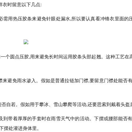
样衣时留意以下几点
:
就必需用热压胶条来避免针眼处漏水,所以要认真看冲锋衣里面的
加一个圆点压胶,用来避免长时间运用胶条头部起翘。这种工艺在
襟来避免雨水渗入。假如是普通拉链加门襟,要留意门襟处能否有
能否自若。假如用于攀冰、雪山攀爬等活动,还要思索到戴着头盔
触及到带着厚厚的手套时在雨雪天气中的活动。下摆或腰部能否有
从下摆处灌进身体里。