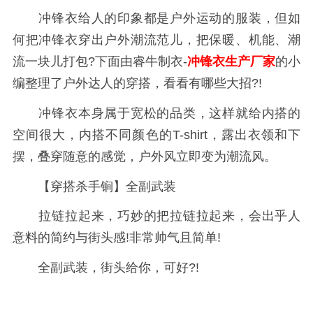
冲锋衣给人的印象都是户外运动的服装，但如
何把冲锋衣穿出户外潮流范儿，把保暖、机能、潮
流一块儿打包?下面由睿牛制衣-
冲锋衣生产厂家
的小
编整理了户外达人的穿搭，看看有哪些大招?!
冲锋衣本身属于宽松的品类，这样就给内搭的
空间很大，内搭不同颜色的T-shirt，露出衣领和下
摆，叠穿随意的感觉，户外风立即变为潮流风。
【穿搭杀手锏】全副武装
拉链拉起来，巧妙的把拉链拉起来，会出乎人
意料的简约与街头感!非常帅气且简单!
全副武装，街头给你，可好?!