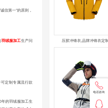
诚信第一”的原则，
的
羽绒服加工
生产问
压胶冲锋衣,品牌冲锋衣定
并可定制专属流行款
电话咨询
0年的羽绒服加工生