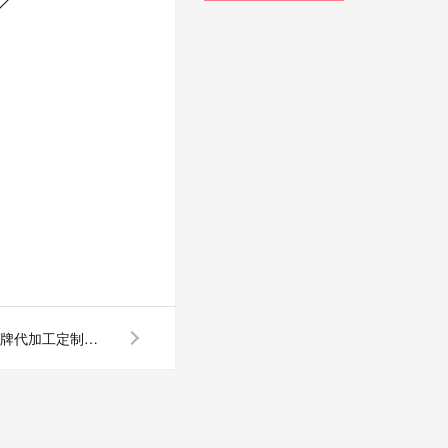
睿牛制衣提醒找羽绒服贴牌代加工定制小心避免采坑