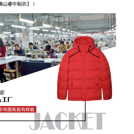
佛山睿牛制衣】！