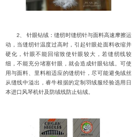
2、 针眼钻绒：缝纫时缝纫针与面料高速摩擦运
动，当缝纫针温度过高时，引起针眼处面料收缩并
硬化，针眼不能回缩致使针眼较大，若缝纫线较
细，不能充分堵塞针眼，就会造成针眼钻绒。可使
用与面料、里料相适应的缝纫针，尽可能避免绒丝
从缝线中溢出，睿牛根据的定制羽绒服经验选用日
本进口风琴机针及防绒线防止钻绒。