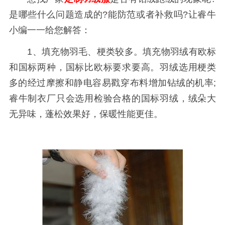
是哪些什么问题造成的?能防范或者补救吗?让睿牛
小编一一给您解答：
1、填充物羽毛、梗类较多。填充物羽绒有欧标
和国标两种，国标比欧标要求要高。羽绒选用梗类
多的经过摩擦和静电容易戳穿布料增加钻绒的机率;
睿牛制衣厂只会选用检验合格的国标羽绒，绒朵大
无异味，蓬松效果好，保暖性能更佳。