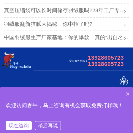
真空压缩袋可以长时间储存羽绒服吗?23年工厂专业解答
羽绒服翻新猫腻大揭秘，你中招了吗?
中国羽绒服生产厂家基地：你的爆款，真的“出自名门”吗？
13928605723
全国服务热线：
13928605723
×
关于我们
合作客户
视频中心
网站地图
广东睿牛制衣有限公司 版权所有
欢迎访问睿牛，马上咨询有机会获取免费打样哦！
怎么定制？
备案号：
现在咨询
稍后再说
一键拨打
产品中心
案例中心
关于我们