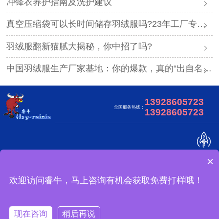
冲锋衣养护指南及洗护建议
真空压缩袋可以长时间储存羽绒服吗?23年工厂专业解答
羽绒服翻新猫腻大揭秘，你中招了吗?
中国羽绒服生产厂家基地：你的爆款，真的“出自名门”吗？
13928605723
全国服务热线：
13928605723
×
关于我们
合作客户
视频中心
网站地图
广东睿牛制衣有限公司 版权所有
欢迎访问睿牛，马上咨询有机会获取免费打样哦！
冲锋衣可以做吗？
备案号：
现在咨询
稍后再说