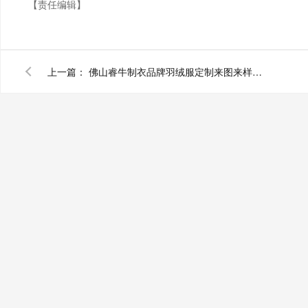
【责任编辑】
上一篇：
佛山睿牛制衣品牌羽绒服定制来图来样免费设计打版品质保障