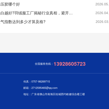
和压胶哪个好
2026.05
羽绒是不是越白越好?羽绒服工厂揭秘行业真相，避开漂白绒陷阱
2026.04
气指数达到多少才算及格?
2026.03
13928605723
全国服务热线：
传真：0757-86269715
邮箱：2712595465@qq.com
地址：广东省佛山市南海区桂城西约岐健综合楼三楼