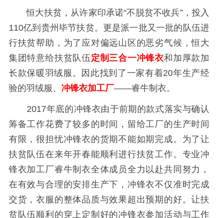
恒大扶贫，从许家印承诺“不脱贫不收兵”，投入
110亿到贵州毕节扶贫。更是派一批又一批的队伍进
行扶贫帮助，为了应对偏远山区的恶劣气候，恒大
集团特意给扶贫队伍
定制三合一冲锋衣
和加厚款加
长款保暖羽绒服。因此找到了一家有着20年生产经
验的羽绒服、
冲锋衣加工厂
——睿牛制衣。
2017年底的冲锋衣由于前期的款式落实与确认
筹备工作花费了较多的时间，留给工厂的生产时间
有限，很担忧冲锋衣的货期不能如期完成。为了让
扶贫队伍在来年开春能顺利进行扶贫工作。专业冲
锋衣加工厂睿牛制衣全体成员全力以赴共同努力，
在有效与合理的安排生产下，冲锋衣不仅准时完成
交货，衣服的整体品质与效果超出预期的好。让扶
贫队伍顺利的穿上定制好的冲锋衣参加活动与工作