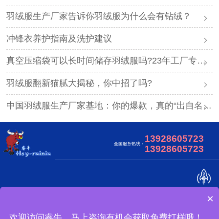
羽绒服生产厂家告诉你羽绒服为什么会有钻绒？
冲锋衣养护指南及洗护建议
真空压缩袋可以长时间储存羽绒服吗?23年工厂专业解答
羽绒服翻新猫腻大揭秘，你中招了吗?
中国羽绒服生产厂家基地：你的爆款，真的“出自名门”吗？
13928605723
全国服务热线：
13928605723
×
关于我们
合作客户
视频中心
网站地图
广东睿牛制衣有限公司 版权所有
欢迎访问睿牛，马上咨询有机会获取免费打样哦！