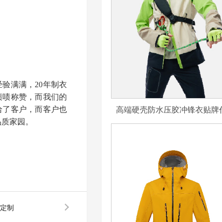
验满满，20年制衣
啧啧称赞，而我们的
高端硬壳防水压胶冲锋衣贴牌
给了客户，而客户也
品质家园。
定制