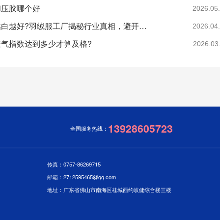
和压胶哪个好
2026.05
羽绒是不是越白越好?羽绒服工厂揭秘行业真相，避开漂白绒陷阱
2026.04
气指数达到多少才算及格?
2026.03
13928605723
全国服务热线：
传真：0757-86269715
邮箱：2712595465@qq.com
地址：广东省佛山市南海区桂城西约岐健综合楼三楼