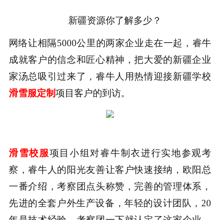
新疆资源你了解多少？
网络让相隔
5000
公里的两家企业走在一起，
睿牛
成就客户的信念和匠心精神，把大爱的新疆企业
家汤总吸引过来了，睿牛人
用热情迎
接
新疆学校
滑雪服定制
项目
客户
的
到访。
滑雪校服
项目小组对
睿牛制衣
进行实地参观考
察，
睿牛人的阳光友善让客户快速接纳，欧阳总
一番介绍，考察团点头称赞，完善的管理体系，
先进的全套户外生产设备，年轻的设计团队，
20
年是技术经验，考察团一下就认定了这家企业，