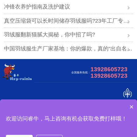
冲锋衣养护指南及洗护建议
真空压缩袋可以长时间储存羽绒服吗?23年工厂专业解答
羽绒服翻新猫腻大揭秘，你中招了吗?
中国羽绒服生产厂家基地：你的爆款，真的“出自名门”吗？
13928605723
全国服务热线：
13928605723
×
关于我们
合作客户
视频中心
网站地图
广东睿牛制衣有限公司 版权所有
欢迎访问睿牛，马上咨询有机会获取免费打样哦！
冲锋衣可以做吗？
备案号：