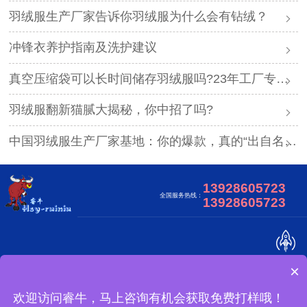
羽绒服生产厂家告诉你羽绒服为什么会有钻绒？
冲锋衣养护指南及洗护建议
真空压缩袋可以长时间储存羽绒服吗?23年工厂专业解答
羽绒服翻新猫腻大揭秘，你中招了吗?
中国羽绒服生产厂家基地：你的爆款，真的“出自名门”吗？
13928605723
全国服务热线：
13928605723
×
关于我们
合作客户
视频中心
网站地图
广东睿牛制衣有限公司 版权所有
欢迎访问睿牛，马上咨询有机会获取免费打样哦！
怎么定制？