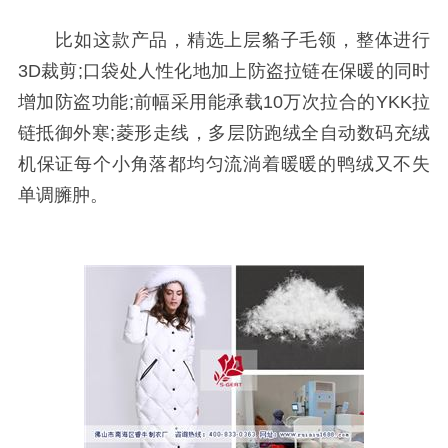
比如这款产品，精选上层貉子毛领，整体进行
3D裁剪;口袋处人性化地加上防盗拉链在保暖的同时
增加防盗功能;前幅采用能承载10万次拉合的YKK拉
链抵御外寒;菱形走线，多层防跑绒全自动数码充绒
机保证每个小角落都均匀流淌着暖暖的鸭绒又不失
单调臃肿。