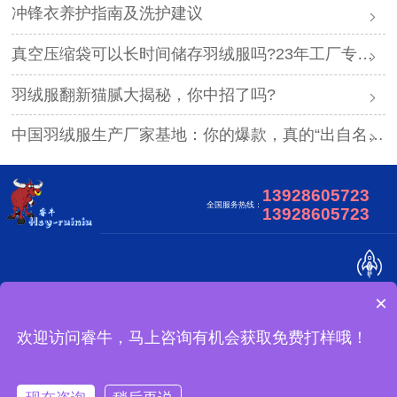
冲锋衣养护指南及洗护建议
真空压缩袋可以长时间储存羽绒服吗?23年工厂专业解答
羽绒服翻新猫腻大揭秘，你中招了吗?
中国羽绒服生产厂家基地：你的爆款，真的“出自名门”吗？
13928605723
全国服务热线：
13928605723
×
关于我们
合作客户
视频中心
网站地图
怎么定制？
广东睿牛制衣有限公司 版权所有
欢迎访问睿牛，马上咨询有机会获取免费打样哦！
冲锋衣可以做吗？
备案号：