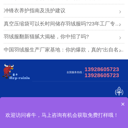
冲锋衣养护指南及洗护建议
真空压缩袋可以长时间储存羽绒服吗?23年工厂专业解答
羽绒服翻新猫腻大揭秘，你中招了吗?
中国羽绒服生产厂家基地：你的爆款，真的“出自名门”吗？
13928605723
全国服务热线：
13928605723
×
关于我们
合作客户
视频中心
网站地图
广东睿牛制衣有限公司 版权所有
欢迎访问睿牛，马上咨询有机会获取免费打样哦！
怎么定制？
备案号：