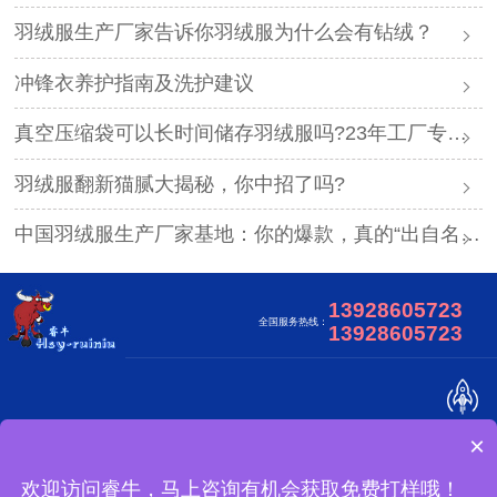
羽绒服生产厂家告诉你羽绒服为什么会有钻绒？
冲锋衣养护指南及洗护建议
真空压缩袋可以长时间储存羽绒服吗?23年工厂专业解答
羽绒服翻新猫腻大揭秘，你中招了吗?
中国羽绒服生产厂家基地：你的爆款，真的“出自名门”吗？
13928605723
全国服务热线：
13928605723
×
关于我们
合作客户
视频中心
网站地图
广东睿牛制衣有限公司 版权所有
欢迎访问睿牛，马上咨询有机会获取免费打样哦！