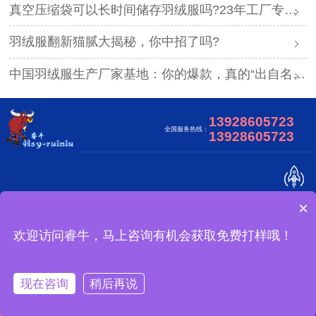
真空压缩袋可以长时间储存羽绒服吗?23年工厂专业解答
羽绒服翻新猫腻大揭秘，你中招了吗?
中国羽绒服生产厂家基地：你的爆款，真的“出自名门”吗？
13928605723
全国服务热线：
13928605723
×
关于我们
合作客户
视频中心
网站地图
广东睿牛制衣有限公司 版权所有
欢迎访问睿牛，马上咨询有机会获取免费打样哦！
冲锋衣可以做吗？
备案号：
现在咨询
稍后再说
一键拨打
产品中心
案例中心
关于我们