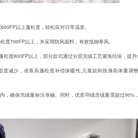
搭配600FP以上蓬松度，轻松应对日常温差。
克，蓬松度700FP以上，并采用防风面料，有效抵御寒风。
0克，蓬松度800FP以上，部分款式通过分层充绒工艺避免结块，提
适度减少，依靠高蓬松度补偿保暖性;儿童款则按身高体重调
克内，确保充绒量标注准确。同时，优质羽绒含绒量需超过90%