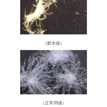
（胶水绒）
（正常羽绒）