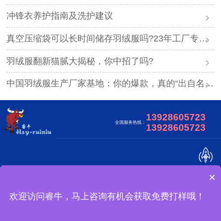
冲锋衣养护指南及洗护建议
真空压缩袋可以长时间储存羽绒服吗?23年工厂专业解答
羽绒服翻新猫腻大揭秘，你中招了吗?
中国羽绒服生产厂家基地：你的爆款，真的“出自名门”吗？
13928605723
全国服务热线：
13928605723
×
关于我们
合作客户
视频中心
网站地图
广东睿牛制衣有限公司 版权所有
欢迎访问睿牛，马上咨询有机会获取免费打样哦！
怎么定制？
备案号：