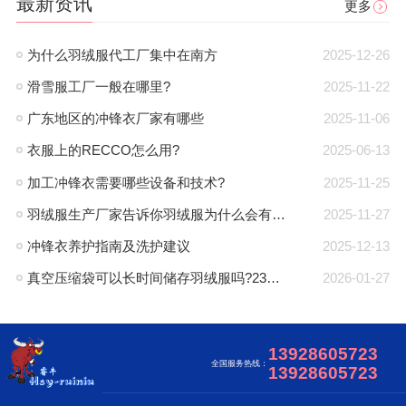
最新资讯
更多
为什么羽绒服代工厂集中在南方
2025-12-26
滑雪服工厂一般在哪里?
2025-11-22
广东地区的冲锋衣厂家有哪些
2025-11-06
欢迎访问睿牛，马上咨询有机会获取免费打样哦！
衣服上的RECCO怎么用?
2025-06-13
加工冲锋衣需要哪些设备和技术?
2025-11-25
羽绒服生产厂家告诉你羽绒服为什么会有钻绒？
2025-11-27
冲锋衣养护指南及洗护建议
2025-12-13
真空压缩袋可以长时间储存羽绒服吗?23年工厂专业解答
2026-01-27
13928605723
全国服务热线：
13928605723
现在咨询
稍后再说