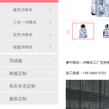
硬壳冲锋衣
三合一冲锋衣
软壳冲锋衣
为什么羽绒服代工厂集中在南方
校服冲锋衣
羽绒服
睿牛制衣—冲锋衣工厂支持
棉服定制
加工热线：139 2860 5723
睿牛制衣携手OSC：羽绒服代工品质驱动的跨国合作
风衣夹克定制
服装定制