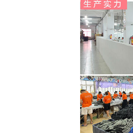
睿牛制衣携手OSC：羽绒服代工品质驱动的跨国合作
睿牛制衣与德国宝马的棉夹克定制合作