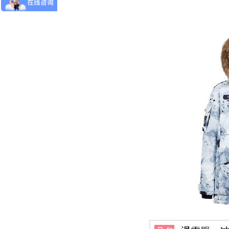
SWIX
斐乐