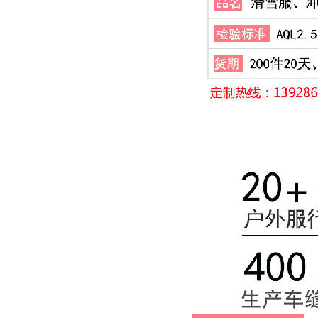
23 年深耕滑雪服制造领域！睿牛制衣成欢乐雪域滑雪服 “优选搭档”
为什么羽绒服代工厂集中在南方