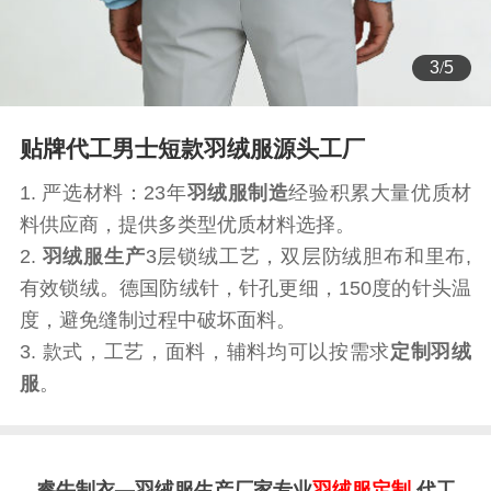
3
/
5
贴牌代工男士短款羽绒服源头工厂
1. 严选材料：23年
羽绒服制造
经验积累大量优质材
料供应商，提供多类型优质材料选择。
2.
羽绒服生产
3层锁绒工艺，双层防绒胆布和里布,
有效锁绒。德国防绒针，针孔更细，150度的针头温
度，避免缝制过程中破坏面料。
3. 款式，工艺，面料，辅料均可以按需求
定制羽绒
服
。
睿牛制衣—羽绒服生产厂家专业
羽绒服定制
代工