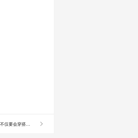
专业羽绒服厂家：羽绒服不仅要会穿搭，还要会洗