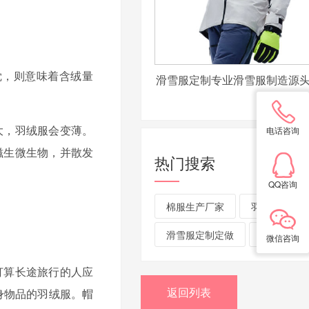
，则意味着含绒量
滑雪服定制专业滑雪服制造源
大，羽绒服会变薄。
电话咨询
滋生微生物，并散发
热门搜索
QQ咨询
棉服生产厂家
羽绒服装厂
滑雪服定制定做
冲锋衣定制
微信咨询
打算长途旅行的人应
返回列表
身物品的羽绒服。帽