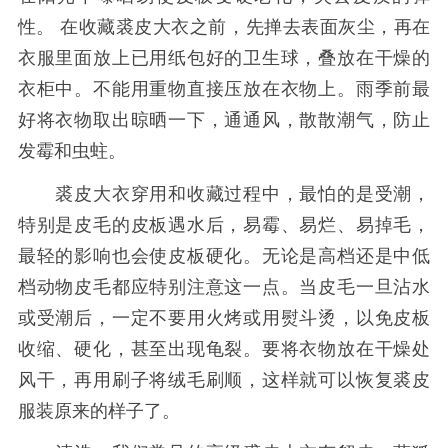
性。 在收藏裘皮大衣之前，先掸去表面灰尘，再在
衣服里面放上已用纸包好的卫生球，叠放在干燥的
衣柜中。不能用重物直接压放在衣物上。雨季前最
好将衣物取出晾晒一下，通通风，散散潮气，防止
发霉和虫蛀。
裘皮大衣穿用和收藏过程中，最怕的是受潮，
特别是皮毛的皮板遇水后，易霉、易烂、易掉毛，
最轻的影响也会使皮板硬化。无论是高档还是中低
档动物皮毛都应特别注意这一点。当皮毛一旦沾水
或受潮后，一定不要用火烤或用熨斗烫，以免皮板
收缩、硬化，甚至出现龟裂。要将衣物放在干燥处
风干，再用刷子将绒毛刷顺，这样就可以恢复裘皮
服装原来的样子了。