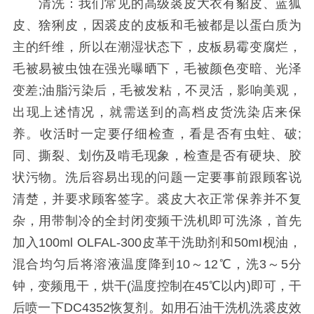
清洗：我们常见的高级裘皮大衣有貂皮、蓝狐
皮、猞猁皮，因裘皮的皮板和毛被都是以蛋白质为
主的纤维，所以在潮湿状态下，皮板易霉变腐烂，
毛被易被虫蚀在强光曝晒下，毛被颜色变暗、光泽
变差;油脂污染后，毛被发粘，不灵活，影响美观，
出现上述情况，就需送到的高档皮货洗染店来保
养。收活时一定要仔细检查，看是否有虫蛀、破;
同、撕裂、划伤及啃毛现象，检查是否有硬块、胶
状污物。洗后容易出现的问题一定要事前跟顾客说
清楚，并要求顾客签字。裘皮大衣正常保养并不复
杂，用带制冷的全封闭变频干洗机即可洗涤，首先
加入100ml OLFAL-300皮革干洗助剂和50mI枧油，
混合均匀后将溶液温度降到10～12℃，洗3～5分
钟，变频甩干，烘干(温度控制在45℃以内)即可，干
后喷一下DC4352恢复剂。如用石油干洗机洗裘皮效