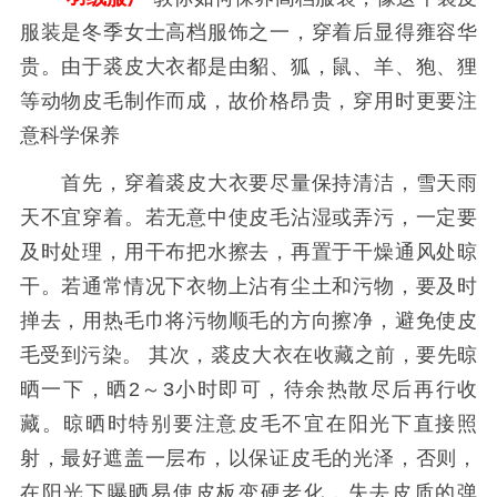
服装是冬季女士高档服饰之一，穿着后显得雍容华
贵。由于裘皮大衣都是由貂、狐，鼠、羊、狍、狸
等动物皮毛制作而成，故价格昂贵，穿用时更要注
意科学保养
首先，穿着裘皮大衣要尽量保持清洁，雪天雨
天不宜穿着。若无意中使皮毛沾湿或弄污，一定要
及时处理，用干布把水擦去，再置于干燥通风处晾
干。若通常情况下衣物上沾有尘土和污物，要及时
掸去，用热毛巾将污物顺毛的方向擦净，避免使皮
毛受到污染。 其次，裘皮大衣在收藏之前，要先晾
晒一下，晒2～3小时即可，待余热散尽后再行收
藏。晾晒时特别要注意皮毛不宜在阳光下直接照
射，最好遮盖一层布，以保证皮毛的光泽，否则，
在阳光下曝晒易使皮板变硬老化，失去皮质的弹